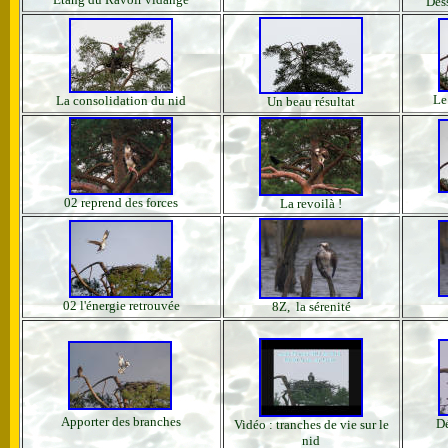
Des
Le 
La consolidation du nid
Un beau résultat
02 reprend des forces
La revoilà !
02 l'énergie retrouvée
8Z, la sérenité
Apporter des branches
Dé
Vidéo : tranches de vie sur le
nid