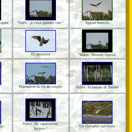
ecquée
Vidéo : je veux grandir vite !
Apport branche
02 attentive
Vidéo : Bientôt l'envol
Poursuivre la vie de couple
Vidéo : la balade de Bambi
Vidéo : 02 capricieuse,
Un chevalier cul blanc
ée
ho non !