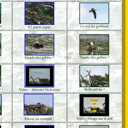
né
Le vol du goéland
02 pause repas
Parade des grèbes ?
Parade des grèbes ?
s
 !
Belle pêche !
Vidéo : détecter l'éclosion
Vidéo : Orage sur le nid
Elever un rempart !