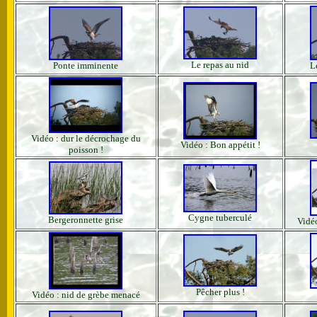
Le repas au nid
Ponte imminente
L
Vidéo : dur le décrochage du
Vidéo : Bon appétit !
poisson !
Cygne tuberculé
Bergeronnette grise
Vidéo
Pêcher plus !
Vidéo : nid de grèbe menacé