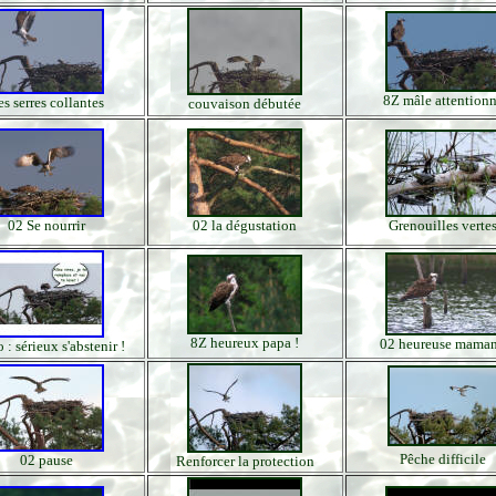
8Z mâle attention
es serres collantes
couvaison débutée
02 Se nourrir
02 la dégustation
Grenouilles verte
8Z heureux papa !
02 heureuse maman
 : sérieux s'abstenir !
Pêche difficile
02 pause
Renforcer la protection