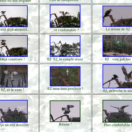
sous du nid dégradé
Le retour de 02
nid déjà attractif...
...et confortable ?
Déjà courtisée !
8Z 02, le couple réuni
8Z : vite, pêcher
8Z mon bon perchoir !
8Z, et le vent !
02, défendre le ni
Réussi !
jà un nid douillet
Plus confortable !