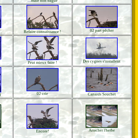
mâle non bagué
02 part pêcher
Refaire connaissance !
Des cygnes s'installent
Peut mieux faire !
02 crie
Canards Souchet
d
Arracher l'herbe
Encore!