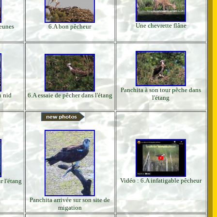
Une chevrette flâne
jeunes
6.A bon pêcheur
Panchita à son tour pêche dans
u nid
6.A essaie de pêcher dans l'étang
l'étang
Vidéo : 6.A infatigable pêcheur
r l'étang
Panchita arrivée sur son site de
migation