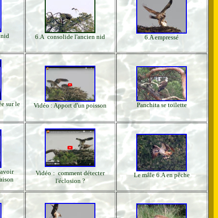
 nid
6.A consolide l'ancien nid
6.A empressé
e sur le
Panchita se toilette
Vidéo : Apport d'un poisson
avoir
Vidéo
: comment détecter
Le mâle 6.A en pêche
aison
l'éclosion ?