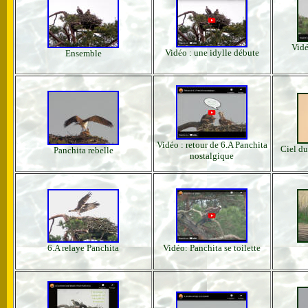
Vidé
Vidéo : une idylle débute
Ensemble
Vidéo : retour de 6.A Panchita
Ciel du
Panchita rebelle
nostalgique
6.A relaye Panchita
Vidéo: Panchita se toilette