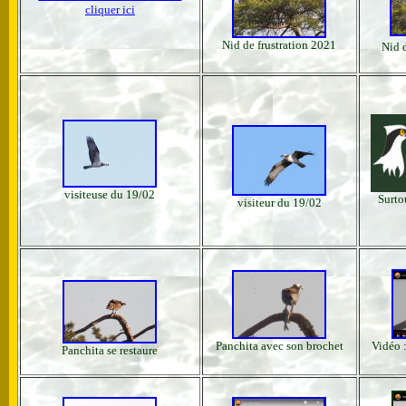
cliquer ici
Nid de frustration 2021
Nid 
visiteuse du 19/02
Surto
visiteur du 19/02
Panchita avec son brochet
Vidéo :
Panchita se restaure