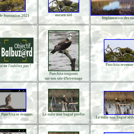
ancien nid
de frustration 2021
Implantation des ni
Panchita revenue
ut ne l'oubliez pas !
Panchita toujours
sur son site d'hivernage
 Panchita se restaure
Le mâle non bagué profite
Le mâle non bagué séd