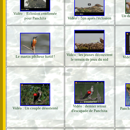
Vidéo
: Eclosion confirmée
Un de
pour Panchita
Vidéo
: 5jrs après l'éclosion
Vidéo : les jeunes découvrent
Le martin pêcheur furtif !
Vidé
le terrain de jeux du nid
Vidéo : dernier retour
Vidéo : Un couple désorienté
Panchi
d'escapade de Panchita