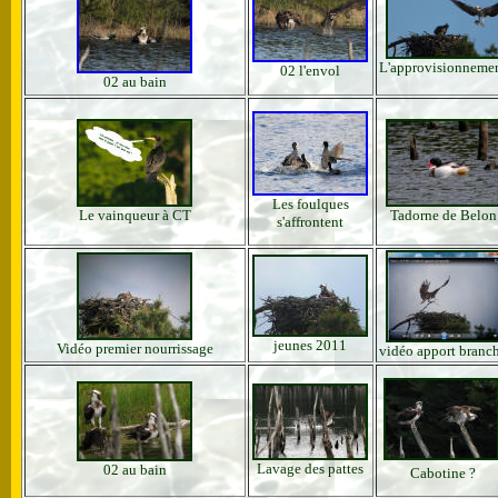
L'approvisionneme
02 l'envol
02 au bain
Les foulques
Le vainqueur à CT
Tadorne de Belon
s'affrontent
jeunes 2011
Vidéo premier nourrissage
vidéo apport branc
Lavage des pattes
02 au bain
Cabotine ?