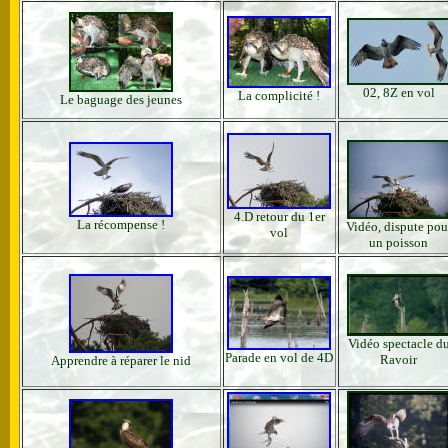
02, 8Z en vol
La complicité !
Le baguage des jeunes
4.D retour du 1er
La récompense !
Vidéo, dispute pou
vol
un poisson
Vidéo spectacle d
Parade en vol de 4D
Ravoir
Apprendre à réparer le nid