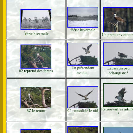
féérie hivernale
f
éérie hivernale
Un premier visiteur.
Un prétendant
...aussi un peu
02 reprend des forces
assidu...
échangiste !
Retrouvailles intim
8Z le retour
02 consolide le nid
!