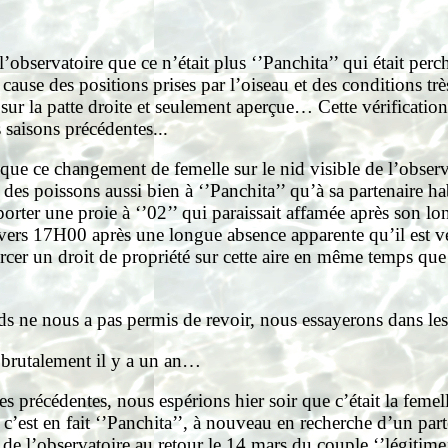
observatoire que ce n’était plus ‘’Panchita’’ qui était perc
cause des positions prises par l’oiseau et des conditions t
ur la patte droite et seulement aperçue… Cette vérification a
s saisons précédentes...
que ce changement de femelle sur le nid visible de l’obse
 des poissons aussi bien à ‘’Panchita’’ qu’à sa partenaire ha
orter une proie à ‘’02’’ qui paraissait affamée après son l
 vers 17H00 après une longue absence apparente qu’il est ve
un droit de propriété sur cette aire en même temps que sur
ids ne nous a pas permis de revoir, nous essayerons dans le
 brutalement il y a un an…
s précédentes, nous espérions hier soir que c’était la femell
 c’est en fait ‘’Panchita’’, à nouveau en recherche d’un part
de l’observatoire au retour le 14 mars du couple ‘’légitime