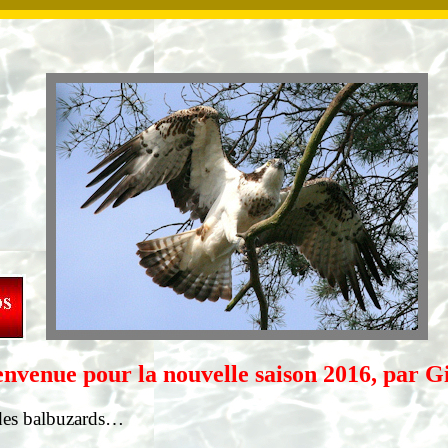
envenue pour la nouvelle saison
2016,
par Gi
e des balbuzards…