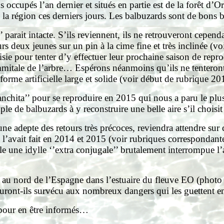
occupés l’an dernier et situés en partie est de la forêt d’Or
é la région ces derniers jours. Les balbuzards sont de bons
Z’’ parait intacte. S’ils reviennent, ils ne retrouveront cep
urs deux jeunes sur un pin à la cime fine et très inclinée (v
isie pour tenter d’y effectuer leur prochaine saison de repr
itale de l’arbre… Espérons néanmoins qu’ils ne tenteront p
orme artificielle large et solide (voir début de rubrique 20
’Panchita’’ pour se reproduire en 2015 qui nous a paru le plus
e de balbuzards à y reconstruire une belle aire s’il choisi
ne adepte des retours très précoces, reviendra attendre sur ce
 l’avait fait en 2014 et 2015 (voir rubriques correspondante
le une idylle ‘’extra conjugale’’ brutalement interrompue l’an
r au nord de l’Espagne dans l’estuaire du fleuve EO (photo 
uront-ils survécu aux nombreux dangers qui les guettent en
 pour en être informés…