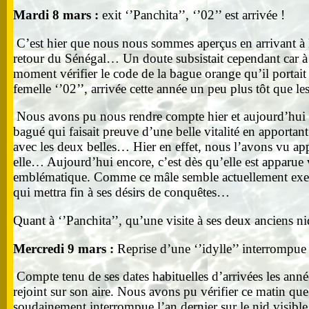
Mardi 8 mars :
exit ‘’Panchita’’, ‘’02’’ est arrivée !
C’est hier que nous nous sommes aperçus en arrivant à l’
retour du Sénégal… Un doute subsistait cependant car à 
moment vérifier le code de la bague orange qu’il portait s
femelle ‘’02’’, arrivée cette année un peu plus tôt que le
Nous avons pu nous rendre compte hier et aujourd’hui 
bagué qui faisait preuve d’une belle vitalité en apportant
avec les deux belles… Hier en effet, nous l’avons vu app
elle… Aujourd’hui encore, c’est dès qu’elle est apparue
emblématique. Comme ce mâle semble actuellement exercer 
qui mettra fin à ses désirs de conquêtes…
Quant à ‘’Panchita’’, qu’une visite à ses deux anciens n
Mercredi 9 mars :
Reprise d’une ‘’idylle’’ interrompue
Compte tenu de ses dates habituelles d’arrivées les année
rejoint sur son aire. Nous avons pu vérifier ce matin que
soudainement interrompue l’an dernier sur le nid visible 