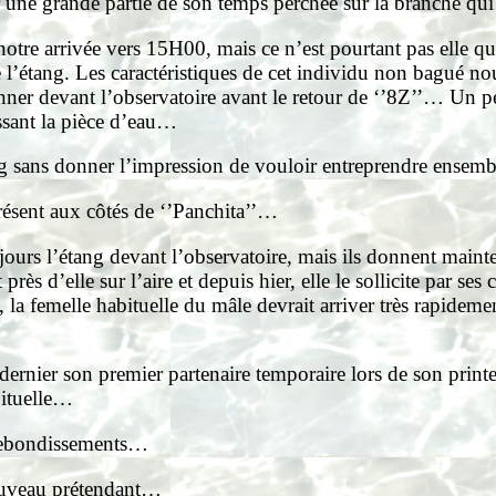
sser une grande partie de son temps perchée sur la branche q
à notre arrivée vers 15H00, mais ce n’est pourtant pas elle 
l’étang. Les caractéristiques de cet individu non bagué nou
ner devant l’observatoire avant le retour de ‘’8Z’’… Un peu 
ssant la pièce d’eau…
g sans donner l’impression de vouloir entreprendre ensemb
ésent aux côtés de ‘’Panchita’’…
urs l’étang devant l’observatoire, mais ils donnent maint
s d’elle sur l’aire et depuis hier, elle le sollicite par se
 la femelle habituelle du mâle devrait arriver très rapideme
dernier son premier partenaire temporaire lors de son printe
bituelle…
n rebondissements…
nouveau prétendant…