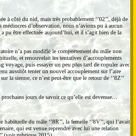
hée à côté du nid, mais très probablement ‘’02’’, déjà de
rès médiocres d’observation, nous n’avions pu à aucun
 pu être effectuée aujourd’hui, et il s’agit bien de la
rvatoire n’a pas modifié le comportement du mâle non
bituelle, et renouvelait les tentatives d’accouplements
ong voyage, puis essayer un peu plus tard de copuler avec
nu aussitôt tenter un nouvel accouplement sur l’aire
 la sienne, ce n’est peut-être que le retour de ‘’8Z’’
s prochains jours de savoir ce qu’elle est devenue…
e habituelle du mâle ‘’8R’’, la femelle ‘’8V’’, qui l’avait
enaire, qui est venue reprendre avec lui une relation
’’ (voir rubrique 2015).