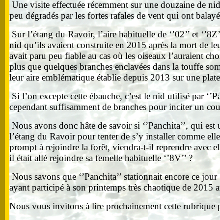
Une visite effectuée récemment sur une douzaine de nids 
peu dégradés par les fortes rafales de vent qui ont balay
Sur l’étang du Ravoir, l’aire habituelle de ‘’02’’ et ‘’8
nid qu’ils avaient construite en 2015 après la mort de le
avait paru peu fiable au cas où les oiseaux l’auraient cho
plus que quelques branches enclavées dans la touffe somm
leur aire emblématique établie depuis 2013 sur une platef
Si l’on excepte cette ébauche, c’est le nid utilisé par ‘
cependant suffisamment de branches pour inciter un coupl
Nous avons donc hâte de savoir si ‘’Panchita’’, qui est u
l’étang du Ravoir pour tenter de s’y installer comme elle
prompt à rejoindre la forêt, viendra-t-il reprendre avec el
il était allé rejoindre sa femelle habituelle ‘’8V’’ ?
Nous savons que ‘’Panchita’’ stationnait encore ce jou
ayant participé à son printemps très chaotique de 2015 a
Nous vous invitons à lire prochainement cette rubrique