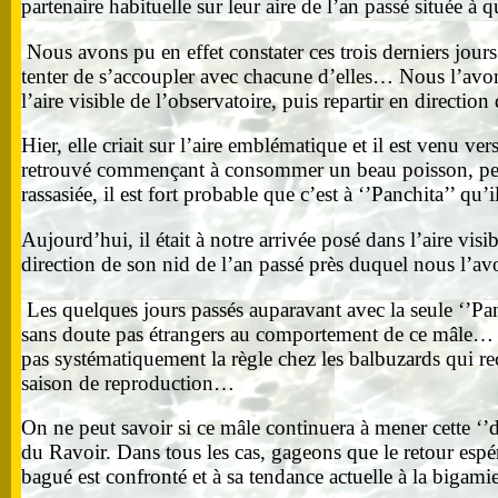
partenaire habituelle sur leur aire de l’an passé située 
Nous avons pu en effet constater ces trois derniers jours
tenter de s’accoupler avec chacune d’elles… Nous l’avon
l’aire visible de l’observatoire, puis repartir en direct
Hier, elle criait sur l’aire emblématique et il est venu
retrouvé commençant à consommer un beau poisson, perché
rassasiée, il est fort probable que c’est à ‘’Panchita’’ qu
Aujourd’hui, il était à notre arrivée posé dans l’aire visib
direction de son nid de l’an passé près duquel nous l’avo
Les quelques jours passés auparavant avec la seule ‘’Panc
sans doute pas étrangers au comportement de ce mâle… Il m
pas systématiquement la règle chez les balbuzards qui r
saison de reproduction…
On ne peut savoir si ce mâle continuera à mener cette ‘’do
du Ravoir. Dans tous les cas, gageons que le retour espé
bagué est confronté et à sa tendance actuelle à la bigam