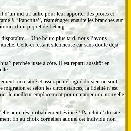
t d’un nid à l’autre pour leur apporter des proies et
amé à ‘’Panchita’’, réaménager ensuite les branches sur
 sommet d’un piquet de l’étang.
de disparaître… Une heure plus tard, nous l’avons
lle. Celle-ci restant silencieuse car sans doute déjà
ta’’ perchée juste à côté. Il est reparti aussitôt en
lle...
èrement bien situé et assez peu éloigné du sien ne sont
igration et selon les circonstances, la fidélité n’est
oprier le meilleur emplacement pour entamer une nouvelle
u’elle aura très probablement évincé ‘’Panchita’’ du site
ement fin au choix cornélien auquel cet individu non