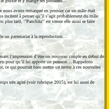
ui le jouxte et y mange ses poissons…
que nous avons remarqué en premier car un mâle était
s incitent à penser qu’il s’agit probablement du mâle
plus tard, ‘’Panchita’’ est venue elle aussi se faire
le un partenariat à la reproduction…
enant l’impression d’être un nouveau couple en début de
s cris pour qu’il lui apporte un poisson… Rappelons
nt, ce qui pourrait bien mettre un terme à ces nouvelles
mps très agité (voir rubrique 2015), est lui aussi de