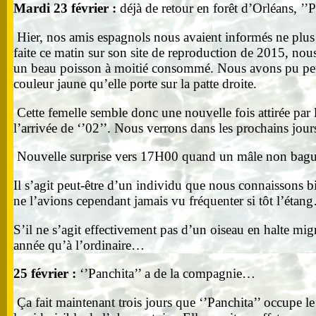
Mardi 23 février :
déjà de retour en forêt d’Orléans, ’’
Hier, nos amis espagnols nous avaient informés ne plus o
faite ce matin sur son site de reproduction de 2015, nous
un beau poisson à moitié consommé. Nous avons pu peu apr
couleur jaune qu’elle porte sur la patte droite.
Cette femelle semble donc une nouvelle fois attirée par 
l’arrivée de ‘’02’’. Nous verrons dans les prochains jou
Nouvelle surprise vers 17H00 quand un mâle non bagué es
Il s’agit peut-être d’un individu que nous connaissons bi
ne l’avions cependant jamais vu fréquenter si tôt l’étan
S’il ne s’agit effectivement pas d’un oiseau en halte migr
année qu’à l’ordinaire…
25 février :
‘’Panchita’’ a de la compagnie…
Ça fait maintenant trois jours que ‘’Panchita’’ occupe l