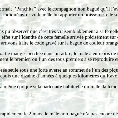
rmait ‘’Panchita’’ avec le compagnon non bagué qu’il l’avai
 indiqué avoir vu le mâle lui apporter un poisson et elle sem
 pu observer que c’est très vraisemblablement à sa femelle 
effet sur l’identité de cette femelle arrivée précisément sur
 arrivons à lire le code gravé sur la bague de couleur orang
partie manger perchée dans un arbre, le mâle a entrepris de 
nt le premier, ou l’un des tous premiers à se reproduire 
osée seule sous une forte averse au sommet de l’un des piquet
e depuis une dizaine d’années à quelques kilomètres du Ra
a même époque si la partenaire habituelle du mâle, la femel
…
apidement le 2 mars, le mâle non bagué n’a pas encore déla