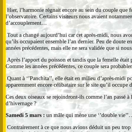
Hier, l’harmonie régnait encore au sein du couple que fo
l’observatoire. Certains visiteurs nous avaient notamment
d’accouplement…
Tout a changé aujourd’hui car cet après-midi, nous avons
qu’ils occupaient ensemble l’an dernier. Peu de doute en 
années précédentes, mais elle ne sera validée que si nous
Après l’apport du poisson et tandis que la femelle était 
Comme les années précédentes, ce couple sera probableme
Quant à ‘’Panchita’’, elle était en milieu d’après-midi p
apparemment encore célibataire sur le site qu’il occup
Ces deux oiseaux se rejoindront-ils comme l’an passé à l
d’hivernage ?
Samedi 5 mars :
un mâle qui mène une ‘’double vie’’
Contrairement à ce que nous avions déduit un peu trop r