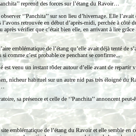
Panchita’’ reprend des forces sur l’étang du Ravoir…
bserver ‘’Panchita’’ sur son lieu d’hivernage. Elle l’avait e
 l’avons retrouvée en début d’après-midi, perchée à côté du 
ès vérifier que c’était bien elle, en arrivant à lire grâce
l’aire emblématique de l’étang qu’elle avait déjà tenté de s
rs si comme c’est probable ce penchant se confirme...
t venu un instant rôder autour d’elle avant de repartir ve
en, nicheur habituel sur un autre nid pas très éloigné du Ra
g…
atoire, sa présence et celle de ‘’Panchita’’ annoncent peut-êt
e site emblématique de l’étang du Ravoir et elle semble en 