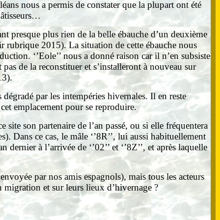
léans nous a permis de constater que la plupart ont été
 bâtisseurs…
endant presque plus rien de la belle ébauche d’un deuxième
oir rubrique 2015). La situation de cette ébauche nous
oduction. ‘’Eole’’ nous a donné raison car il n’en subsiste
as de la reconstituer et s’installeront à nouveau sur
13).
 dégradé par les intempéries hivernales. Il en reste
t cet emplacement pour se reproduire.
 site son partenaire de l’an passé, ou si elle fréquentera
s). Dans ce cas, le mâle ‘’8R’’, lui aussi habituellement
 dernier à l’arrivée de ‘’02’’ et ‘’8Z’’, et après laquelle
envoyée par nos amis espagnols), mais tous les acteurs
 migration et sur leurs lieux d’hivernage ?