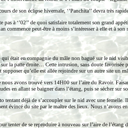
 cours de son éclipse hivernale, ‘’Panchita’’ devra très rap
 pas à ‘’02’’ de quoi satisfaire totalement son grand appéti
juan commence peut-être à moins s’intéresser à elle et à son
…
ui était en compagnie du mâle non bagué sur le nid visible 
sur la patte droite… Cette intrusion, sans doute favorisée p
supposer qu’elle est allée rejoindre sur un autre site un m
nous avons trouvé vers 14H00 sur l’aire du Ravoir. Faisant
bitudes en allant se baigner dans l’étang, puis se sécher sur
to tentant déjà de s’accoupler sur le nid avec une femelle. I
nt évincé du site par le maître des lieux. Nous n’avons en
pour tenter de se reproduire à nouveau sur l’aire de l’étan