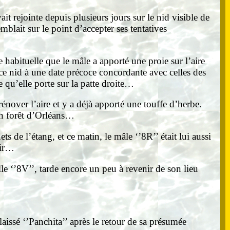
t rejointe depuis plusieurs jours sur le nid visible de
blait sur le point d’accepter ses tentatives
habituelle que le mâle a apporté une proie sur l’aire
 ce nid à une date précoce concordante avec celles des
e qu’elle porte sur la patte droite…
rénover l’aire et y a déjà apporté une touffe d’herbe.
en forêt d’Orléans…
s de l’étang, et ce matin, le mâle ‘’8R’’ était lui aussi
voir…
le ‘’8V’’, tarde encore un peu à revenir de son lieu
issé ‘’Panchita’’ après le retour de sa présumée