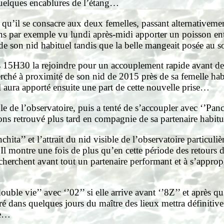
à quelques encablures de l’étang…
 qu’il se consacre aux deux femelles, passant alternativemen
s par exemple vu lundi après-midi apporter un poisson ent
ion de son nid habituel tandis que la belle mangeait posée au
 vers 15H30 la rejoindre pour un accouplement rapide avant 
 à proximité de son nid de 2015 près de sa femelle habitue
’il aura apporté ensuite une part de cette nouvelle prise…
le de l’observatoire, puis a tenté de s’accoupler avec ‘’Panchi
ns retrouvé plus tard en compagnie de sa partenaire habitue
hita’’ et l’attrait du nid visible de l’observatoire particuli
ontre une fois de plus qu’en cette période des retours de m
echerchent avant tout un partenaire performant et à s’appr
uble vie’’ avec ‘’02’’ si elle arrive avant ‘’8Z’’ et après q
ré dans quelques jours du maître des lieux mettra définitiv
ie…