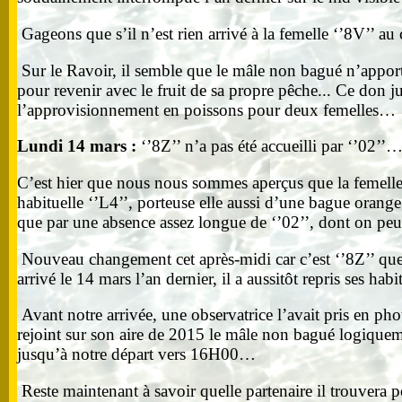
Gageons que s’il n’est rien arrivé à la femelle ‘’8V’’ au
Sur le Ravoir, il semble que le mâle non bagué n’apporte
pour revenir avec le fruit de sa propre pêche... Ce don 
l’approvisionnement en poissons pour deux femelles…
Lundi 14 mars :
‘’8Z’’ n’a pas été accueilli par ‘’02’’
C’est hier que nous nous sommes aperçus que la femelle q
habituelle ‘’L4’’, porteuse elle aussi d’une bague orange 
que par une absence assez longue de ‘’02’’, dont on peut 
Nouveau changement cet après-midi car c’est ‘’8Z’’ que 
arrivé le 14 mars l’an dernier, il a aussitôt repris ses ha
Avant notre arrivée, une observatrice l’avait pris en pho
rejoint sur son aire de 2015 le mâle non bagué logiqueme
jusqu’à notre départ vers 16H00…
Reste maintenant à savoir quelle partenaire il trouvera 