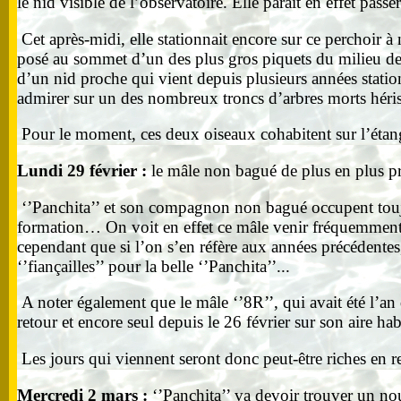
le nid visible de l’observatoire. Elle parait en effet pa
Cet après-midi, elle stationnait encore sur ce perchoir 
posé au sommet d’un des plus gros piquets du milieu de 
d’un nid proche qui vient depuis plusieurs années station
admirer sur un des nombreux troncs d’arbres morts héri
Pour le moment, ces deux oiseaux cohabitent sur l’étan
Lundi 29 février :
le mâle non bagué de plus en plus pr
‘’Panchita’’ et son compagnon non bagué occupent toujo
formation… On voit en effet ce mâle venir fréquemment prè
cependant que si l’on s’en réfère aux années précédentes,
‘’fiançailles’’ pour la belle ‘’Panchita’’...
A noter également que le mâle ‘’8R’’, qui avait été l’an 
retour et encore seul depuis le 26 février sur son aire ha
Les jours qui viennent seront donc peut-être riches e
Mercredi 2 mars :
‘’Panchita’’ va devoir trouver un 